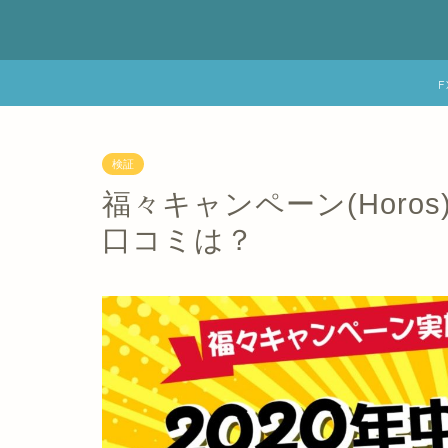
検証
福々キャンペーン(Horo
口コミは？