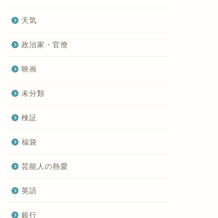
天気
政治家・官僚
映画
未分類
検証
福袋
芸能人の熱愛
英語
銀行