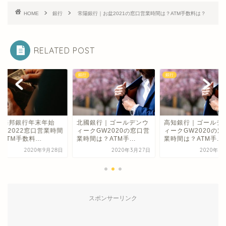
HOME
銀行
常陽銀行｜お盆2021の窓口営業時間は？ATM手数料は？
RELATED POST
銀行
銀行
縄海邦銀行年末年始
北國銀行｜ゴールデンウ
高知銀行｜ゴールデ
21-2022窓口営業時間
ィークGW2020の窓口営
ィークGW2020の窓
ATM手数料...
業時間は？ATM手...
業時間は？ATM手...
2020年9月28日
2020年3月27日
2020年3
スポンサーリンク