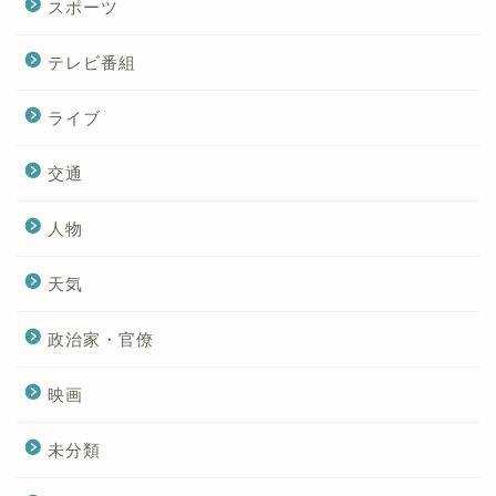
スポーツ
テレビ番組
ライブ
交通
人物
天気
政治家・官僚
映画
未分類