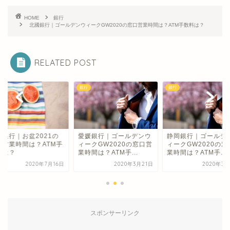
HOME
銀行
北國銀行｜ゴールデンウィークGW2020の窓口営業時間は？ATM手数料は？
RELATED POST
銀行
銀行
和銀行｜お盆2021の
愛媛銀行｜ゴールデンウ
静岡銀行｜ゴールデ
口営業時間は？ATM手
ィークGW2020の窓口営
ィークGW2020の窓
料は？
業時間は？ATM手...
業時間は？ATM手...
2020年7月16日
2020年3月21日
2020年3月
スポンサーリンク