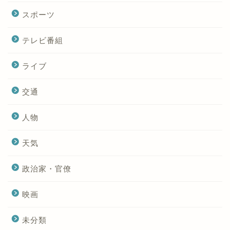
スポーツ
テレビ番組
ライブ
交通
人物
天気
政治家・官僚
映画
未分類