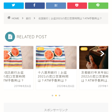
HOME
銀行
佐賀銀行｜お盆2021の窓口営業時間は？ATM手数料は？
RELATED POST
銀行
銀行
ずほ信託銀行お盆
十八親和銀行｜お盆
京都銀行年末年始202
021の窓口営業時間
2021の窓口営業時間
2022の窓口営業時間
？ATM手数料は？
は？ATM手数料は？
は？ATM手数料は...
2019年8月6日
2020年6月6日
2019年10
スポンサーリンク