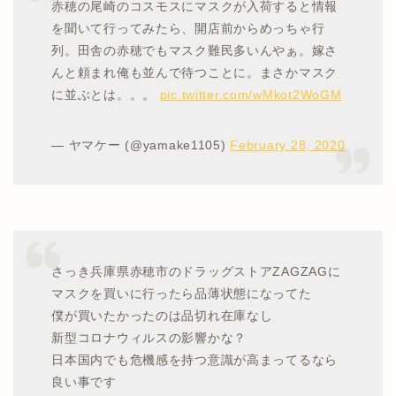
赤穂の尾崎のコスモスにマスクが入荷すると情報
を聞いて行ってみたら、開店前からめっちゃ行
列。田舎の赤穂でもマスク難民多いんやぁ。嫁さ
んと頼まれ俺も並んで待つことに。まさかマスク
に並ぶとは。。。
pic.twitter.com/wMkot2WoGM
— ヤマケー (@yamake1105)
February 28, 2020
さっき兵庫県赤穂市のドラッグストアZAGZAGに
マスクを買いに行ったら品薄状態になってた
僕が買いたかったのは品切れ在庫なし
新型コロナウィルスの影響かな？
日本国内でも危機感を持つ意識が高まってるなら
良い事です