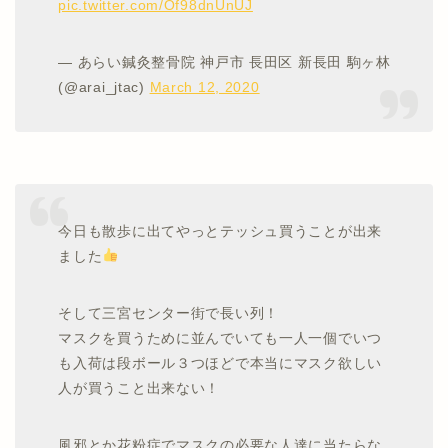
pic.twitter.com/Of98dnUnUJ
— あらい鍼灸整骨院 神戸市 長田区 新長田 駒ヶ林
(@arai_jtac)
March 12, 2020
今日も散歩に出てやっとテッシュ買うことが出来
ました
そして三宮センター街で長い列！
マスクを買うために並んでいても一人一個でいつ
も入荷は段ボール３つほどで本当にマスク欲しい
人が買うこと出来ない！
風邪とか花粉症でマスクの必要な人達に当たらな