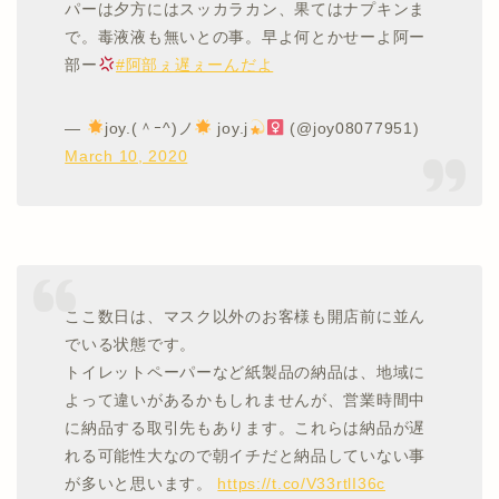
パーは夕方にはスッカラカン、果てはナプキンま
で。毒液液も無いとの事。早よ何とかせーよ阿ー
部ー
#阿部ぇ遅ぇーんだよ
—
joy.(＾ｰ^)ノ
joy.j
(@joy08077951)
March 10, 2020
ここ数日は、マスク以外のお客様も開店前に並ん
でいる状態です。
トイレットペーパーなど紙製品の納品は、地域に
よって違いがあるかもしれませんが、営業時間中
に納品する取引先もあります。これらは納品が遅
れる可能性大なので朝イチだと納品していない事
が多いと思います。
https://t.co/V33rtlI36c