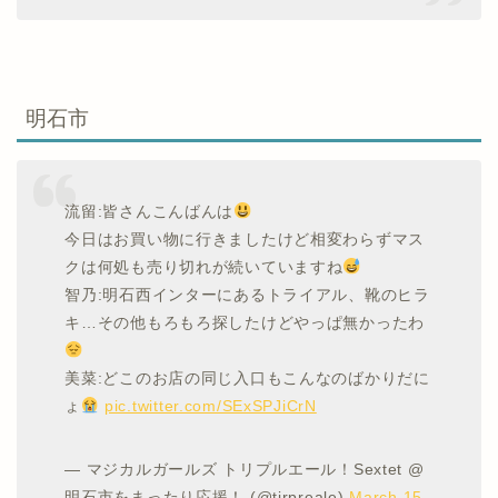
明石市
流留:皆さんこんばんは
今日はお買い物に行きましたけど相変わらずマス
クは何処も売り切れが続いていますね
智乃:明石西インターにあるトライアル、靴のヒラ
キ…その他もろもろ探したけどやっぱ無かったわ
美菜:どこのお店の同じ入口もこんなのばかりだに
ょ
pic.twitter.com/SExSPJiCrN
— マジカルガールズ トリプルエール！Sextet @
明石市をまったり応援！ (@tirpreale)
March 15,