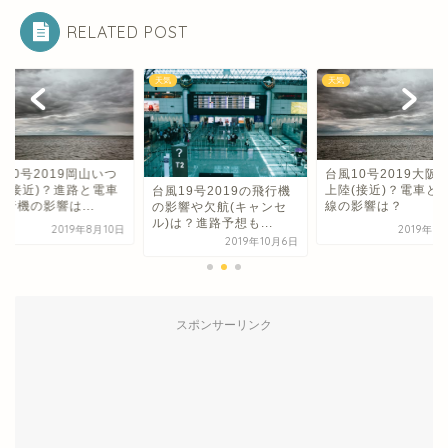
RELATED POST
天気
天気
10号2019岡山いつ
台風10号2019大阪
陸(接近)？進路と電車
上陸(接近)？電車と
台風19号2019の飛行機
行機の影響は...
線の影響は？
の影響や欠航(キャンセ
ル)は？進路予想も...
2019年8月10日
2019年8
2019年10月6日
スポンサーリンク