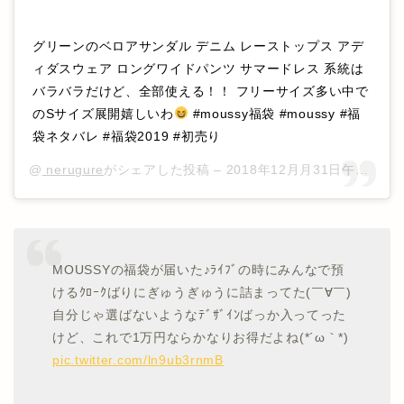
グリーンのベロアサンダル デニム レーストップス アデ
ィダスウェア ロングワイドパンツ サマードレス 系統は
バラバラだけど、全部使える！！ フリーサイズ多い中で
のSサイズ展開嬉しいわ
#moussy福袋 #moussy #福
袋ネタバレ #福袋2019 #初売り
@
nerugure
がシェアした投稿 –
2018年12月月31日午後9時16分PST
MOUSSYの福袋が届いた♪ﾗｲﾌﾞの時にみんなで預
けるｸﾛｰｸばりにぎゅうぎゅうに詰まってた(￣∀￣)
自分じゃ選ばないようなﾃﾞｻﾞｲﾝばっか入ってった
けど、これで1万円ならかなりお得だよね(*´ω｀*)
pic.twitter.com/ln9ub3rnmB