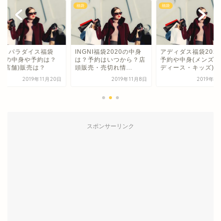
福袋
福袋
ットパラダイス福袋
INGNI福袋2020の中身
アディダス福袋202
022の中身や予約は？
は？予約はいつから？店
予約や中身(メンズ・
頭(店舗)販売は？
頭販売・売切れ情...
ディース・キッズ)は.
2019年11月20日
2019年11月8日
2019年1
スポンサーリンク