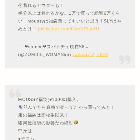
今着れるアウターも！
半分以上は着れるかな。1万で買って総額6万くら
い！moussyは福袋買ってもいいと思う！SLYはや
めとけ！
pic.twitter.com/fJdeNRLaHU
— ❤︎satomi❤︎スパナチュ現在S8←
(@ZOMBIE_WOMAN55)
January 2, 2019
MOUSSY福袋(¥10000)購入。
並んでたら真横で売ってたから買ってみた！
服の福袋は高校生以来！
駿河屋福袋の影響だわ絶対
中身は
●デニム