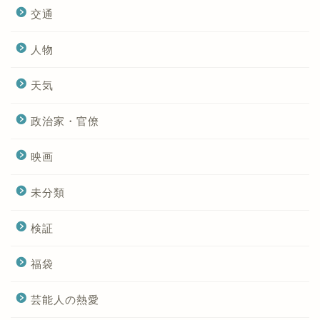
交通
人物
天気
政治家・官僚
映画
未分類
検証
福袋
芸能人の熱愛