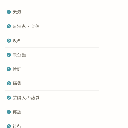
天気
政治家・官僚
映画
未分類
検証
福袋
芸能人の熱愛
英語
銀行