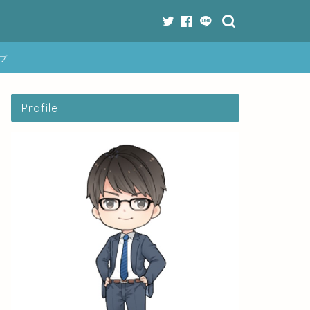
プ
Profile