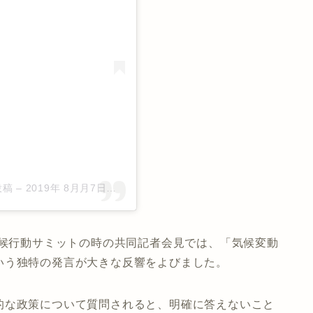
投稿
–
2019年 8月月7日午後3時39分PDT
気候行動サミットの時の共同記者会見では、
「気候変動
いう独特の発言が大きな反響をよびました。
的な政策について質問されると、明確に答えないこと