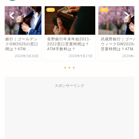
銀行
銀行
十二銀行｜ゴールデン
長野銀行年末年始2021-
武蔵野銀行｜ゴール
ィークGW2020の窓口
2022窓口営業時間は？
ウィークGW2020の
時間は？ATM...
ATM手数料は？
営業時間は？ATM...
2020年3月26日
2020年9月21日
2020年4月
スポンサーリンク