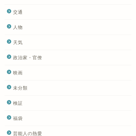
交通
人物
天気
政治家・官僚
映画
未分類
検証
福袋
芸能人の熱愛