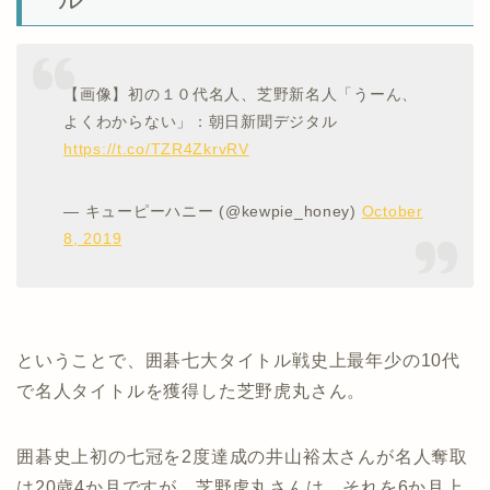
【画像】初の１０代名人、芝野新名人「うーん、
よくわからない」：朝日新聞デジタル
https://t.co/TZR4ZkrvRV
— キューピーハニー (@kewpie_honey)
October
8, 2019
ということで、囲碁七大タイトル戦史上最年少の10代
で名人タイトルを獲得した芝野虎丸さん。
囲碁史上初の七冠を2度達成の井山裕太さんが名人奪取
は20歳4か月ですが、芝野虎丸さんは、それを6か月上