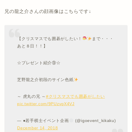
兄の龍之介さんの顔画像はこちらです↓
【クリスマスでも囲碁がしたい！
まで・・・
あと８日！！】
☆プレゼント紹介⑨☆
芝野龍之介初段のサイン色紙
～ 虎丸の兄 ～
#クリスマスでも囲碁がしたい
pic.twitter.com/9PUzvqX4VJ
— ●若手棋士イベント企画
(@igoevent_kikaku)
December 14, 2018