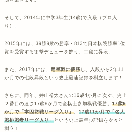
そして、2014年に中学3年生(14歳)で入段（プロ入
り）。
2015年には、39勝9敗の勝率・813で日本棋院勝率1位
賞を受賞する衝撃デビューを飾り、二段に昇段。
また、2017年には、
竜星戦に優勝
し、入段から2年11
か月での七段昇段という史上最速記録を樹立します！
さらに、同年、井山裕太さんの16歳4か月に次ぐ、史上
２番目の速さ17歳8か月で全棋士参加棋戦優勝。
17歳9
か月で
「
本因坊戦リーグ入り」
、
17歳11か月で「名人
戦挑戦者リーグ入り」
という史上最年少記録を次々と
樹立！