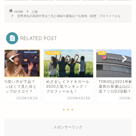
HOME
人物
芝野虎丸の高校中学は？兄と姉妹や家族は？出身地・経歴・プロフィールも
RELATED POST
ビ番組
人物
人物
ざましイマドキガール
TOKIOは2021年解散？
JUJUの笑い方が下
020人気ランキング！
退所の長瀬は山口と合
オッサンぽくて見た
ロフィールも！
流？ソロDJ活動？
のギャップがスゴイ
2020年4月23日
2020年2月26日
2020年3
スポンサーリンク