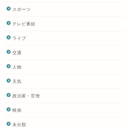
スポーツ
テレビ番組
ライブ
交通
人物
天気
政治家・官僚
映画
未分類