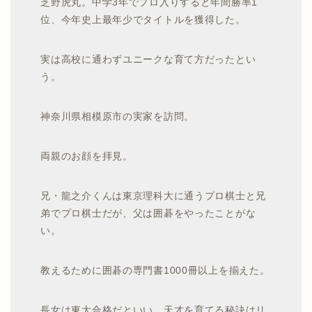
芝野虎丸。中学3年でプロ入りすると年間勝率1
位、今年史上最年少でタイトルを獲得した。
実は高校に通わずユニークな育て方だったとい
う。
神奈川県相模原市の実家を訪問。
両親のお顔を拝見。
兄・龍之介くんは東京理科大に通うプロ棋士と兄
弟でプロ棋士だが、父は囲碁をやったことがな
い。
教えるために囲碁の専門書1000冊以上を揃えた。
長女は東大合格だといい、天才を育てる秘訣はリ