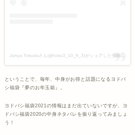
Junya Tokudaさん(@toku3_10_9_3)がシェアした投稿
–
20
ということで、毎年、中身がお得と話題になるヨドバ
シ福袋『夢のお年玉箱』。
ヨドバシ福袋2021の情報はまだ出ていないですが、ヨ
ドバシ福袋2020の中身ネタバレを振り返ってみましょ
う！