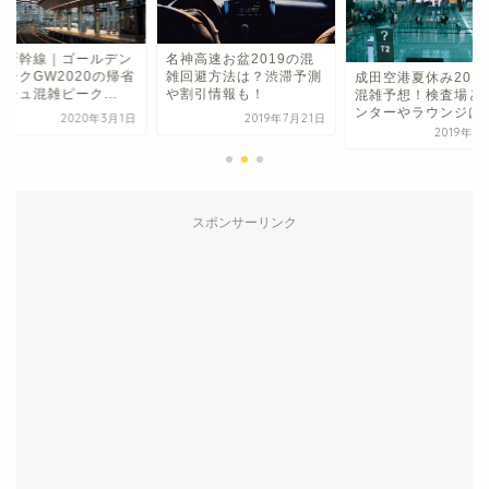
形新幹線｜ゴールデン
名神高速お盆2019の混
ィークGW2020の帰省
雑回避方法は？渋滞予測
成田空港夏休み201
シュ混雑ピーク...
や割引情報も！
混雑予想！検査場と
ンターやラウンジは
2020年3月1日
2019年7月21日
2019年7
スポンサーリンク