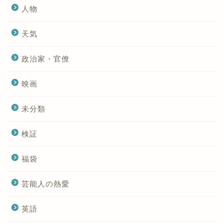
人物
天気
政治家・官僚
映画
未分類
検証
福袋
芸能人の熱愛
英語