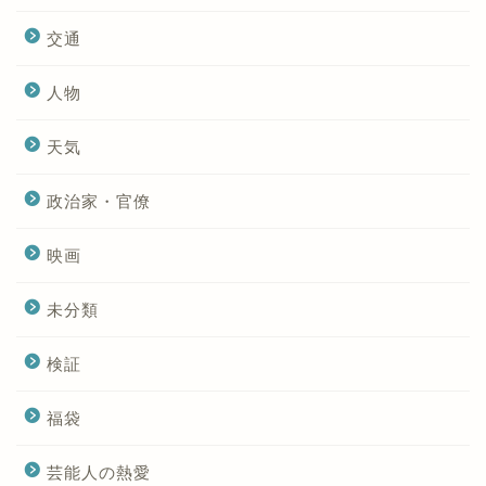
交通
人物
天気
政治家・官僚
映画
未分類
検証
福袋
芸能人の熱愛