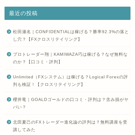
最近の投稿
松田瀬名｜CONFIDENTIALは稼げる？勝率92.3%の落と
し穴？【FXクロスリテイリング】
プロトレーダー翔｜KAMIWAZA巧は稼げる？なぜ無料な
のか？【口コミ・評判】
Unlimited（FXシステム）は稼げる？Logical Forexの評
判も検証！【クロスリテイリング】
櫻井竜｜GOALDゴールドの口コミ・評判は？含み損がヤ
バい？
北田夏己のFXトレーダー進化論の評判は？無料講座を受
講してみた