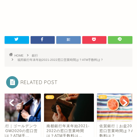
HOME
銀行
福邦銀行年末年始2021-2022窓口営業時間は？ATM手数料は？
RELATED POST
銀行
銀行
四銀行｜ゴールデンウ
南都銀行年末年始2021-
佐賀銀行｜お盆202
ークGW2020の窓口営
2022の窓口営業時間
窓口営業時間は？AT
間は？ATM手...
は？ATM手数料は...
数料は？