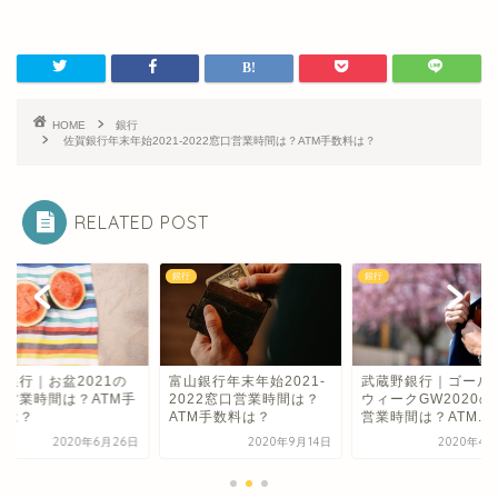
HOME
銀行
佐賀銀行年末年始2021-2022窓口営業時間は？ATM手数料は？
RELATED POST
銀行
銀行
形銀行｜お盆2021の
富山銀行年末年始2021-
武蔵野銀行｜ゴール
口営業時間は？ATM手
2022窓口営業時間は？
ウィークGW2020の
料は？
ATM手数料は？
営業時間は？ATM...
2020年6月26日
2020年9月14日
2020年4月