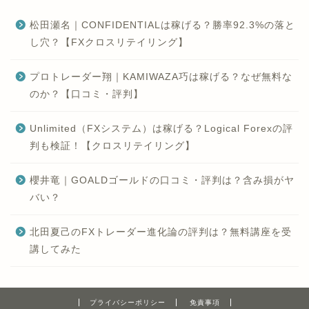
松田瀬名｜CONFIDENTIALは稼げる？勝率92.3%の落と
し穴？【FXクロスリテイリング】
プロトレーダー翔｜KAMIWAZA巧は稼げる？なぜ無料な
のか？【口コミ・評判】
Unlimited（FXシステム）は稼げる？Logical Forexの評
判も検証！【クロスリテイリング】
櫻井竜｜GOALDゴールドの口コミ・評判は？含み損がヤ
バい？
北田夏己のFXトレーダー進化論の評判は？無料講座を受
講してみた
プライバシーポリシー
免責事項