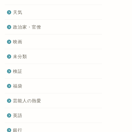
天気
政治家・官僚
映画
未分類
検証
福袋
芸能人の熱愛
英語
銀行