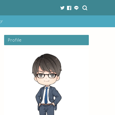
プ
Profile