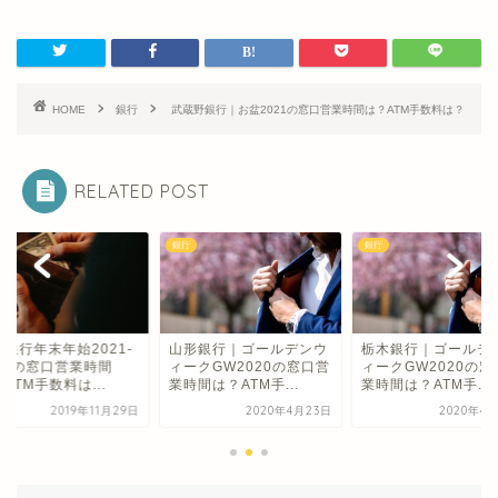
HOME
銀行
武蔵野銀行｜お盆2021の窓口営業時間は？ATM手数料は？
RELATED POST
銀行
銀行
国銀行年末年始2021-
山形銀行｜ゴールデンウ
栃木銀行｜ゴールデ
022の窓口営業時間
ィークGW2020の窓口営
ィークGW2020の窓
ATM手数料は...
業時間は？ATM手...
業時間は？ATM手...
2019年11月29日
2020年4月23日
2020年4