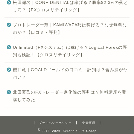
松田瀬名｜CONFIDENTIALは稼げる？勝率92.3%の落と
し穴？【FXクロスリテイリング】
プロトレーダー翔｜KAMIWAZA巧は稼げる？なぜ無料な
のか？【口コミ・評判】
Unlimited（FXシステム）は稼げる？Logical Forexの評
判も検証！【クロスリテイリング】
櫻井竜｜GOALDゴールドの口コミ・評判は？含み損がヤ
バい？
北田夏己のFXトレーダー進化論の評判は？無料講座を受
講してみた
プライバシーポリシー
免責事項
2019–2026 Kerorin's Life Scoop