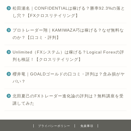
松田瀬名｜CONFIDENTIALは稼げる？勝率92.3%の落と
し穴？【FXクロスリテイリング】
プロトレーダー翔｜KAMIWAZA巧は稼げる？なぜ無料な
のか？【口コミ・評判】
Unlimited（FXシステム）は稼げる？Logical Forexの評
判も検証！【クロスリテイリング】
櫻井竜｜GOALDゴールドの口コミ・評判は？含み損がヤ
バい？
北田夏己のFXトレーダー進化論の評判は？無料講座を受
講してみた
プライバシーポリシー
免責事項