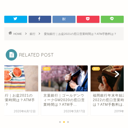
HOME
銀行
愛知銀行｜お盆2021の窓口営業時間は？ATM手数料は？
RELATED POST
銀行
銀行
縄銀行｜お盆2021の
京葉銀行｜ゴールデンウ
福岡銀行年末年始202
口営業時間は？ATM手
ィークGW2020の窓口営
2022の窓口営業時間
料は？
業時間は？ATM手...
は？ATM手数料は...
2020年6月12日
2020年3月17日
2019年1