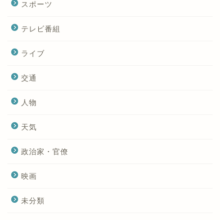
スポーツ
テレビ番組
ライブ
交通
人物
天気
政治家・官僚
映画
未分類