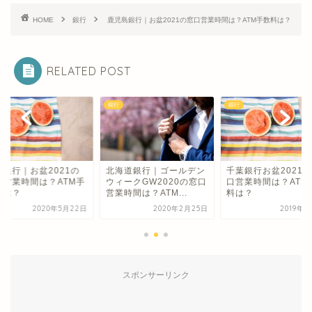
HOME
銀行
鹿児島銀行｜お盆2021の窓口営業時間は？ATM手数料は？
RELATED POST
銀行
銀行
田銀行｜お盆2021の
北海道銀行｜ゴールデン
千葉銀行お盆2021
口営業時間は？ATM手
ウィークGW2020の窓口
口営業時間は？ATM
料は？
営業時間は？ATM...
料は？
2020年5月22日
2020年2月25日
2019年8
スポンサーリンク