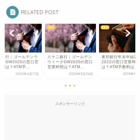
RELATED POST
銀行
銀行
縄銀行｜ゴールデンウ
八十二銀行｜ゴールデン
東邦銀行年末年始202
ークGW2020の窓口営
ウィークGW2020の窓口
2022の窓口営業時間
間は？ATM手...
営業時間は？ATM...
は？ATM手数料は...
2020年4月17日
2020年3月26日
2019年11
スポンサーリンク