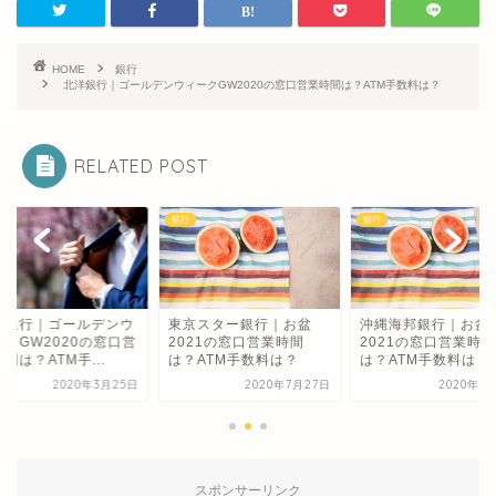
HOME
銀行
北洋銀行｜ゴールデンウィークGW2020の窓口営業時間は？ATM手数料は？
RELATED POST
銀行
銀行
波銀行｜ゴールデンウ
東京スター銀行｜お盆
沖縄海邦銀行｜お盆
ークGW2020の窓口営
2021の窓口営業時間
2021の窓口営業時間
間は？ATM手...
は？ATM手数料は？
は？ATM手数料は？
2020年3月25日
2020年7月27日
2020年7
スポンサーリンク