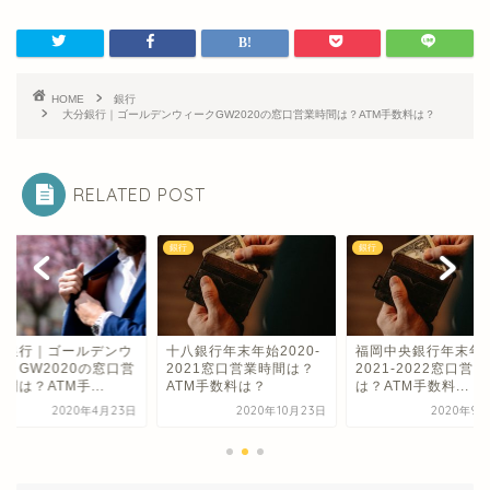
HOME
銀行
大分銀行｜ゴールデンウィークGW2020の窓口営業時間は？ATM手数料は？
RELATED POST
銀行
銀行
形銀行｜ゴールデンウ
十八銀行年末年始2020-
福岡中央銀行年末年
ークGW2020の窓口営
2021窓口営業時間は？
2021-2022窓口営
間は？ATM手...
ATM手数料は？
は？ATM手数料...
2020年4月23日
2020年10月23日
2020年9月