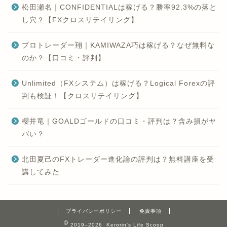
松田瀬名｜CONFIDENTIALは稼げる？勝率92.3%の落と
し穴？【FXクロスリテイリング】
プロトレーダー翔｜KAMIWAZA巧は稼げる？なぜ無料な
のか？【口コミ・評判】
Unlimited（FXシステム）は稼げる？Logical Forexの評
判も検証！【クロスリテイリング】
櫻井竜｜GOALDゴールドの口コミ・評判は？含み損がヤ
バい？
北田夏己のFXトレーダー進化論の評判は？無料講座を受
講してみた
プライバシーポリシー
免責事項
2019–2026 Kerorin's Life Scoop