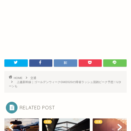
HOME
交通
上越新幹線｜ゴールデンウィークGW2020の帰省ラッシュ混雑ピーク予想！Uタ
ーンも
RELATED POST
交通
交通