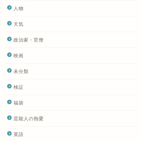
人物
天気
政治家・官僚
映画
未分類
検証
福袋
芸能人の熱愛
英語