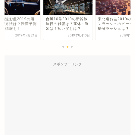
信越道お盆2019の混
台風10号2019の新幹線
東北道お盆2019のU
回避方法は？渋滞予測
運行の影響は？運休・遅
ンラッシュのピーク
割引情報も！
延は？払い戻しは？
帰省ラッシュは？
2019年7月21日
2019年8月10日
2019年7
スポンサーリンク