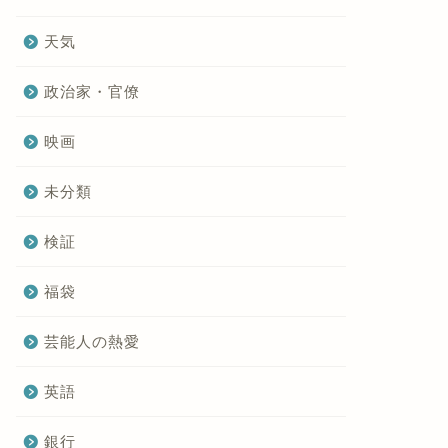
天気
政治家・官僚
映画
未分類
検証
福袋
芸能人の熱愛
英語
銀行