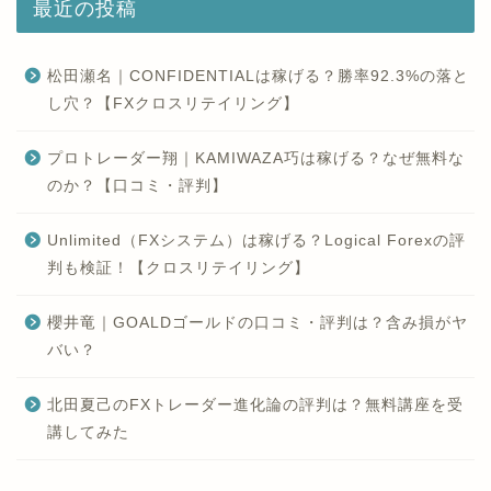
最近の投稿
松田瀬名｜CONFIDENTIALは稼げる？勝率92.3%の落と
し穴？【FXクロスリテイリング】
プロトレーダー翔｜KAMIWAZA巧は稼げる？なぜ無料な
のか？【口コミ・評判】
Unlimited（FXシステム）は稼げる？Logical Forexの評
判も検証！【クロスリテイリング】
櫻井竜｜GOALDゴールドの口コミ・評判は？含み損がヤ
バい？
北田夏己のFXトレーダー進化論の評判は？無料講座を受
講してみた