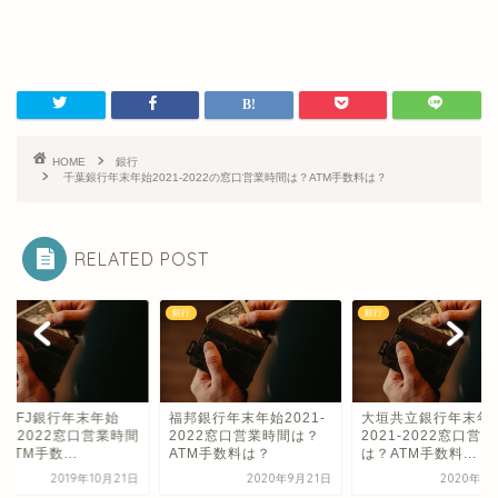
HOME
銀行
千葉銀行年末年始2021-2022の窓口営業時間は？ATM手数料は？
RELATED POST
銀行
銀行
菱UFJ銀行年末年始
福邦銀行年末年始2021-
大垣共立銀行年末年
21-2022窓口営業時間
2022窓口営業時間は？
2021-2022窓口営
ATM手数...
ATM手数料は？
は？ATM手数料...
2019年10月21日
2020年9月21日
2020年9