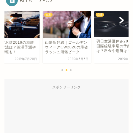
RELATED POST
交通
交通
羽田空港夏休み201
央道お盆2019の混雑
山陽新幹線｜ゴールデン
国際線駐車場の予約
避方法は？渋滞予測や
ウィークGW2020の帰省
は？料金や場所は？
引情報も！
ラッシュ混雑ピーク...
2019年7月20日
2020年3月3日
2019年7
スポンサーリンク