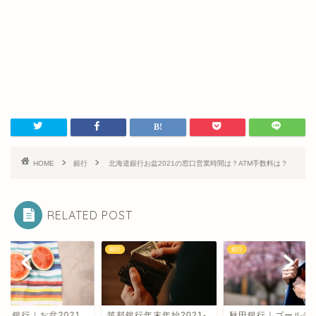
HOME
銀行
北海道銀行お盆2021の窓口営業時間は？ATM手数料は？
RELATED POST
銀行
銀行
なと銀行｜お盆2021
筑邦銀行年末年始2021-
秋田銀行｜ゴールデ