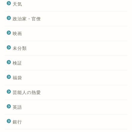
天気
政治家・官僚
映画
未分類
検証
福袋
芸能人の熱愛
英語
銀行