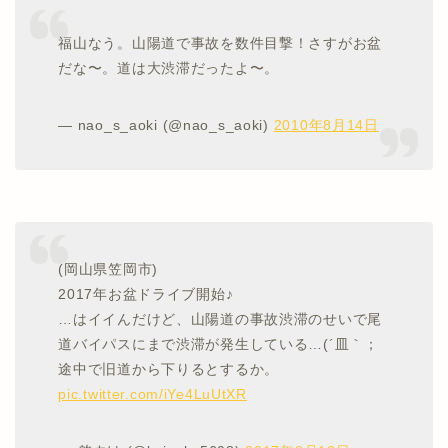
福山なう。山陽道で事故を数件目撃！さすがお盆
だな〜。道は大渋滞だったよ〜。
— nao_s_aoki (@nao_s_aoki)
2010年8月14日
(岡山県笠岡市)
2017年お盆ドライブ開始♪
…はイイんだけど、山陽道の事故渋滞のせいで尾
道バイパスにまで渋滞が発生している…(´皿｀；
途中で旧道から下りるとするか。
pic.twitter.com/iYe4LuUtXR