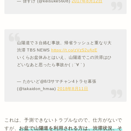
— 啓すけ (@keisuke5608)
2017年8月12日
山陽道で３台絡む事故、帰省ラッシュと重なり大
渋滞 TBS NEWS
https://t.co/zVzS2ufjzE
いくらお盆休みとはいえ、山陽道でこの渋滞はひ
どいなあと思ったら事故か(；´∀｀)
— たかいど@8/3サマチャン4トラセ幕張
(@takaidon_hmaa)
2018年8月11日
これは、予測できないトラブルなので、仕方がないで
すが、
お盆で山陽道を利用される方は、渋滞状況、そ