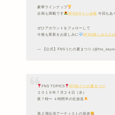
豪華ラインナップ
企画も満載です
#FNSサイン企画
今回もあ
ぜひアカウントをフォローして
今後も更新をお楽しみに
#FNS楽しみな人
— 【公式】FNSうたの夏まつり (@fns_kayou
FNS TOPICS
#FNSうたの夏まつり
２０１９年７月２４日（水）
夜７時〜 ４時間半の生放送
第２弾出演アーティストの発表