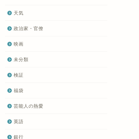
天気
政治家・官僚
映画
未分類
検証
福袋
芸能人の熱愛
英語
銀行