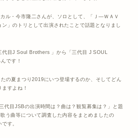
のボーカル・今市隆二さんが、ソロとして、「Ｊ―ＷＡＶ
ョン」のトリとして出演されたことで話題となりまし
oul Brothers 」から「三代目 J SOUL
るんです！
NSうたの夏まつり2019にいつ登場するのか、そしてどん
りますよね！
19三代目JSBの出演時間は？曲は？観覧募集は？」
と題
、歌う曲等
について調査した内容をまとめましたの
いです。