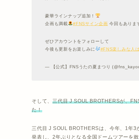
豪華ラインナップ追加！
企画も満載
#FNSサイン企画
今回もありま
ぜひアカウントをフォローして
今後も更新をお楽しみに
#FNS楽しみな人
— 【公式】FNSうたの夏まつり (@fns_kayou
そして、
三代目 J SOUL BROTHERS
が、FN
た！
三代目 J SOUL BROTHERSは、今年、1年
発表し、2年ぶりとなる全国ドームツアーを